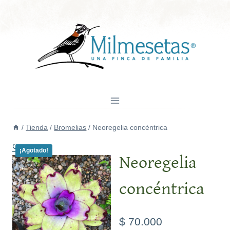
Saltar
al
contenido
/
Tienda
/
Bromelias
/
Neoregelia concéntrica
🔍
¡Agotado!
Neoregelia
concéntrica
$
70.000