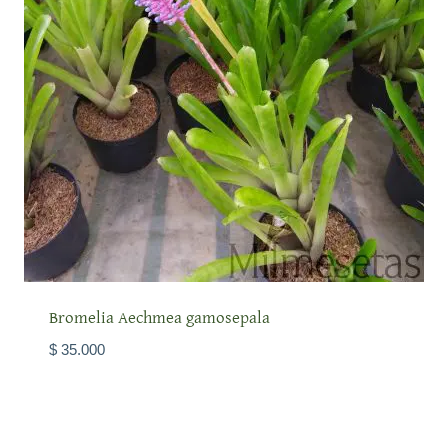
Bromelia Aechmea gamosepala
$
35.000