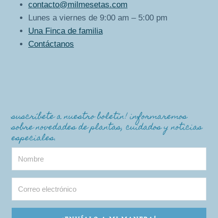
contacto@milmesetas.com
Lunes a viernes de 9:00 am – 5:00 pm
Una Finca de familia
Contáctanos
suscríbete a nuestro boletín! informaremos
sobre novedades de plantas, cuidados y noticias
especiales.