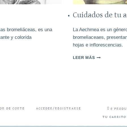
Cuidados de tu 
las bromeliáceas, es una
La Aechmea es un género 
rante y colorida
bromeliaceaes, presentan
.
hojas e inflorescencias.
CUIDADOS
LEER MÁS
DE
TU
AECHMEA
OR DE CORTE
ACCEDER/REGISTRARSE
0 PROD
TU CARRITO