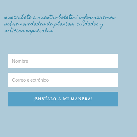
suscríbete a nuestro boletín! informaremos
sobre novedades de plantas, cuidados y
noticias especiales.
¡ENVÍALO A MI MANERA!