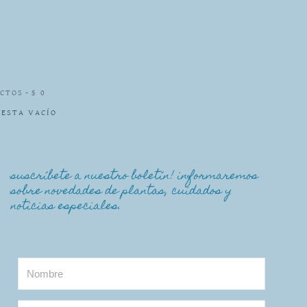
UCTOS
$ 0
 ESTA VACÍO
suscríbete a nuestro boletín! informaremos
sobre novedades de plantas, cuidados y
noticias especiales.