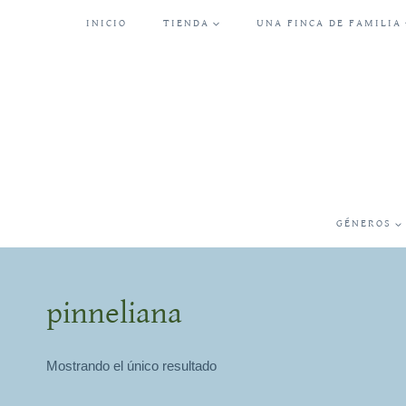
Saltar
INICIO
TIENDA
UNA FINCA DE FAMILIA
al
contenido
GÉNEROS
pinneliana
Mostrando el único resultado