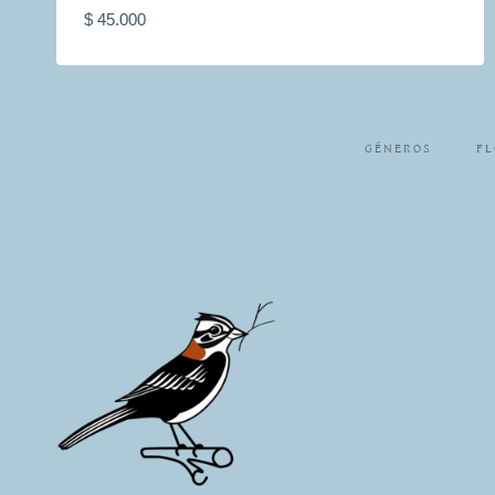
$
45.000
GÉNEROS
FL