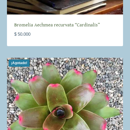
Bromelia Aechmea recurvata “Cardinalis”
$
50.000
¡Agotado!