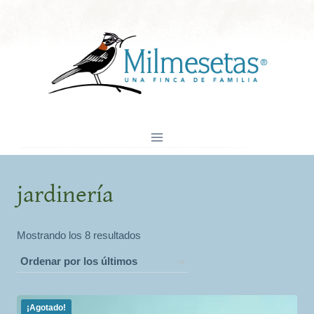
Saltar
al
contenido
jardinería
Ordenado
Mostrando los 8 resultados
por
los
últimos
¡Agotado!