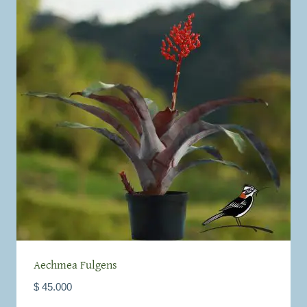
Aechmea Fulgens
$
45.000